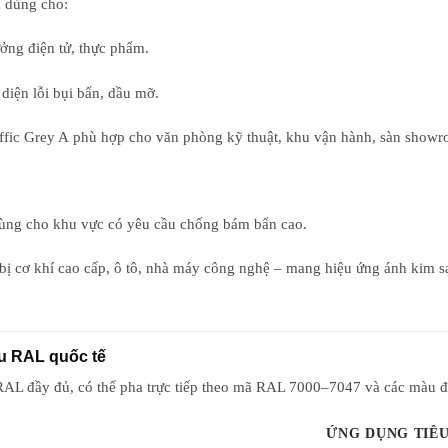
 dùng cho:
ởng điện tử, thực phẩm.
 diện lỗi bụi bẩn, dầu mỡ.
fic Grey A
phù hợp cho
văn phòng kỹ thuật, khu vận hành, sàn show
dùng cho khu vực có yêu cầu chống bám bẩn cao.
 bị cơ khí cao cấp, ô tô, nhà máy công nghệ
– mang hiệu ứng ánh kim sa
u RAL quốc tế
 RAL đầy đủ
, có thể pha trực tiếp theo mã RAL 7000–7047 và các màu đặ
ỨNG DỤNG TIÊU