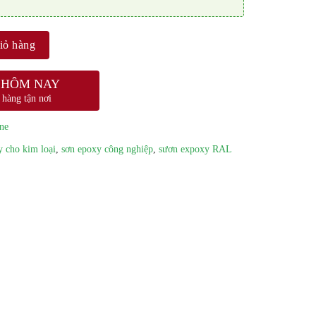
iỏ hàng
 HÔM NAY
 hàng tận nơi
ne
y cho kim loại
,
sơn epoxy công nghiệp
,
sươn expoxy RAL