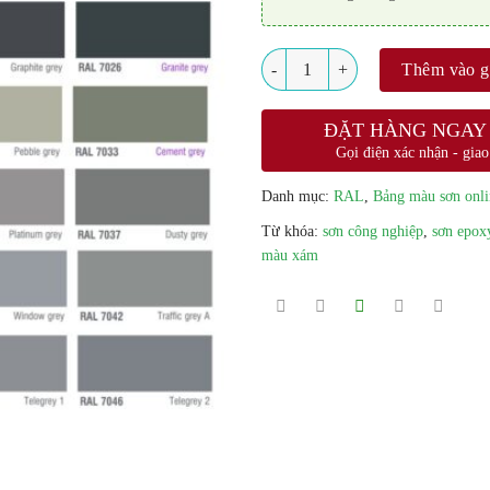
Số lượng
Thêm vào g
ĐẶT HÀNG NGAY
Gọi điện xác nhận - giao
Danh mục:
RAL
,
Bảng màu sơn onli
Từ khóa:
sơn công nghiệp
,
sơn epox
màu xám