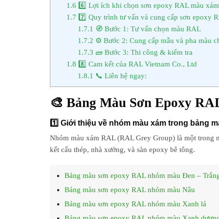
1.6
6️⃣ Lợi ích khi chọn sơn epoxy RAL màu xám
1.7
7️⃣ Quy trình tư vấn và cung cấp sơn epoxy 
1.7.1
🧭 Bước 1: Tư vấn chọn màu RAL
1.7.2
⚙️ Bước 2: Cung cấp mẫu và pha màu 
1.7.3
🧱 Bước 3: Thi công & kiểm tra
1.8
8️⃣ Cam kết của RAL Vietnam Co., Ltd
1.8.1
📞 Liên hệ ngay:
🎨 Bảng Màu Sơn Epoxy RA
1️⃣ Giới thiệu về nhóm màu xám trong bảng 
Nhóm
màu xám RAL (RAL Grey Group)
là một trong 
kết cấu thép, nhà xưởng, và sàn epoxy bê tông.
Bảng màu sơn epoxy RAL nhóm màu Đen – Trắn
Bảng màu sơn epoxy RAL nhóm màu Nâu
Bảng màu sơn epoxy RAL nhóm màu Xanh lá
Bảng màu sơn epoxy RAL nhóm màu Xanh dươn