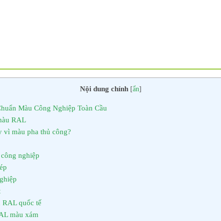
Nội dung chính
[
ẩn
]
huẩn Màu Công Nghiệp Toàn Cầu
 màu RAL
y vì màu pha thủ công?
 công nghiệp
hép
ghiệp
t
u RAL quốc tế
 RAL màu xám