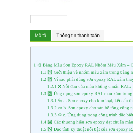
Mô tả
Thông tin thanh toán
1
🎨 Bảng Màu Sơn Epoxy RAL Nhóm Màu Xám – C
1.1
1️⃣ Giới thiệu về nhóm màu xám trong bảng
1.2
2️⃣ Vì sao phải dùng sơn epoxy RAL xám tha
1.2.1
❌ Nỗi đau của màu không chuẩn RAL:
1.3
3️⃣ Ứng dụng sơn epoxy RAL màu xám trong
1.3.1
🔩 a. Sơn epoxy cho kim loại, kết cấu t
1.3.2
🧱 b. Sơn epoxy cho sàn bê tông công n
1.3.3
⚙️ c. Ứng dụng trong công trình đặc biệ
1.4
4️⃣ Các thương hiệu sơn epoxy đạt chuẩn mà
1.5
5️⃣ Đặc tính kỹ thuật nổi bật của sơn epoxy