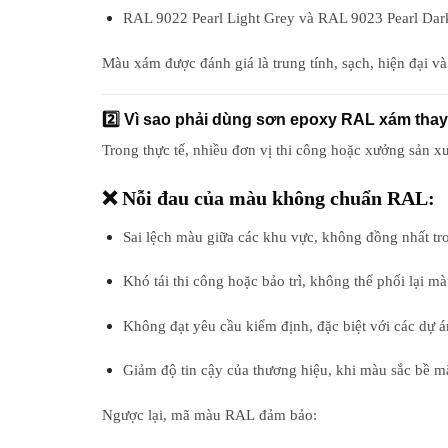
RAL 9022 Pearl Light Grey
và
RAL 9023 Pearl Dar
Màu xám được đánh giá là
trung tính, sạch, hiện đại và
2️⃣ Vì sao phải dùng sơn epoxy RAL xám tha
Trong thực tế, nhiều đơn vị thi công hoặc xưởng sản x
❌ Nỗi đau của màu không chuẩn RAL:
Sai lệch màu giữa các khu vực
, không đồng nhất tr
Khó tái thi công hoặc bảo trì
, không thể phối lại mà
Không đạt yêu cầu kiểm định
, đặc biệt với các dự
Giảm độ tin cậy của thương hiệu
, khi màu sắc bề mặ
Ngược lại,
mã màu RAL
đảm bảo: