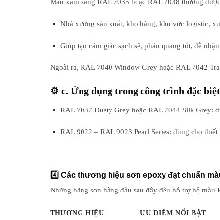
Màu
xám sáng RAL 7035 hoặc RAL 7038
thường được
Nhà xưởng sản xuất, kho hàng, khu vực logistic, xư
Giúp
tạo cảm giác sạch sẽ, phản quang tốt
, dễ nhận
Ngoài ra,
RAL 7040 Window Grey
hoặc
RAL 7042 Traf
⚙️ c. Ứng dụng trong công trình đặc biệt
RAL 7037 Dusty Grey
hoặc
RAL 7044 Silk Grey
: 
RAL 9022 – RAL 9023 Pearl Series
: dùng cho
thiết
4️⃣ Các thương hiệu sơn epoxy đạt chuẩn mà
Những hãng sơn hàng đầu sau đây đều
hỗ trợ hệ màu
THƯƠNG HIỆU
ƯU ĐIỂM NỔI BẬT