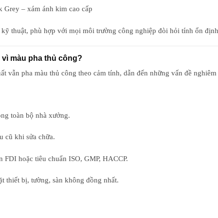
k Grey
– xám ánh kim cao cấp
 kỹ thuật
, phù hợp với mọi môi trường công nghiệp đòi hỏi tính ổn định
y vì màu pha thủ công?
uất vẫn
pha màu thủ công theo cảm tính
, dẫn đến những vấn đề nghiêm 
ong toàn bộ nhà xưởng.
u cũ khi sửa chữa.
 án FDI hoặc tiêu chuẩn ISO, GMP, HACCP.
t thiết bị, tường, sàn không đồng nhất.