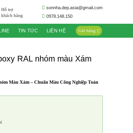
sonnha.dep.asia@gmail.com
Hỗ trợ
khách hàng
0978.148.150
LINE
TIN TỨC
LIÊN HỆ
Giỏ hàng
poxy RAL nhóm màu Xám
hóm Màu Xám – Chuẩn Màu Công Nghiệp Toàn
hí