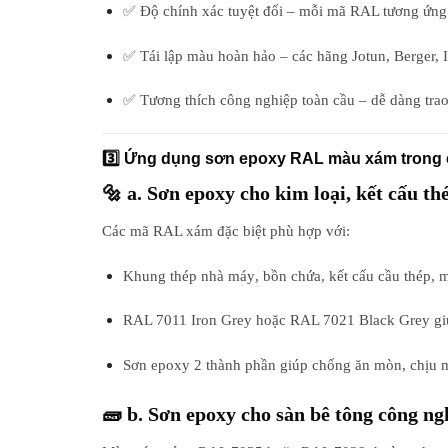
✅
Độ chính xác tuyệt đối
– mỗi mã RAL tương ứng 
✅
Tái lập màu hoàn hảo
– các hãng Jotun, Berger,
✅
Tương thích công nghiệp toàn cầu
– dễ dàng trao
3️⃣ Ứng dụng sơn epoxy RAL màu xám trong
🔩 a. Sơn epoxy cho kim loại, kết cấu th
Các mã
RAL xám
đặc biệt phù hợp với:
Khung thép nhà máy
,
bồn chứa
,
kết cấu cầu thép
,
m
RAL 7011 Iron Grey
hoặc
RAL 7021 Black Grey
gi
Sơn epoxy 2 thành phần giúp chống ăn mòn, chịu m
🧱 b. Sơn epoxy cho sàn bê tông công ng