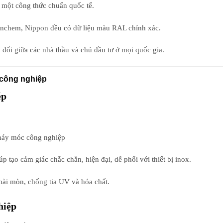
một công thức chuẩn quốc tế.
 Inchem, Nippon đều có dữ liệu màu RAL chính xác.
 đổi giữa các nhà thầu và chủ đầu tư ở mọi quốc gia.
 công nghiệp
ép
áy móc công nghiệp
úp tạo cảm giác chắc chắn, hiện đại, dễ phối với thiết bị inox.
ài mòn, chống tia UV và hóa chất.
hiệp