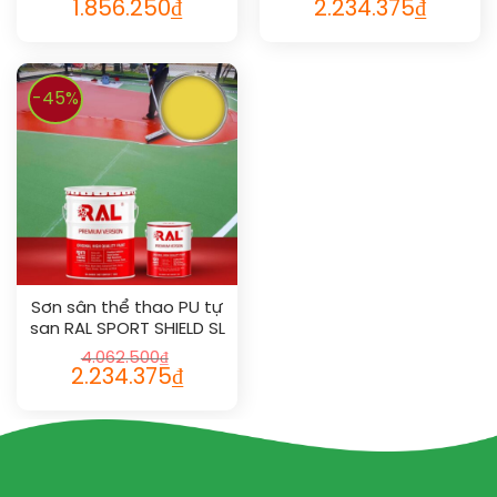
1.856.250
₫
2.234.375
₫
-45%
Sơn sân thể thao PU tự
san RAL SPORT SHIELD SL
1018
4.062.500
₫
2.234.375
₫