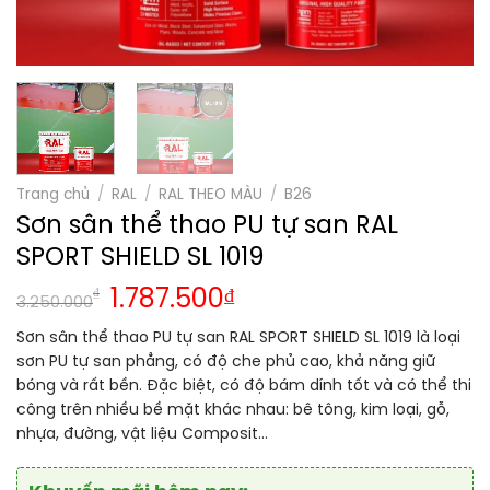
Trang chủ
/
RAL
/
RAL THEO MÀU
/
B26
Sơn sân thể thao PU tự san RAL
SPORT SHIELD SL 1019
₫
1.787.500
₫
3.250.000
Sơn sân thể thao PU tự san RAL SPORT SHIELD SL 1019 là loại
sơn PU tự san phẳng, có độ che phủ cao, khả năng giữ
bóng và rất bền. Đặc biệt, có độ bám dính tốt và có thể thi
công trên nhiều bề mặt khác nhau: bê tông, kim loại, gỗ,
nhựa, đường, vật liệu Composit…