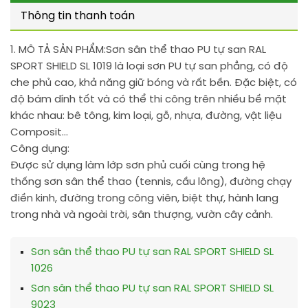
Thông tin thanh toán
1. MÔ TẢ SẢN PHẨM:
Sơn sân thể thao PU tự san RAL
SPORT SHIELD SL 1019 là loại sơn PU tự san phẳng, có độ
che phủ cao, khả năng giữ bóng và rất bền. Đặc biệt, có
độ bám dính tốt và có thể thi công trên nhiều bề mặt
khác nhau: bê tông, kim loại, gỗ, nhựa, đường, vật liệu
Composit…
Công dụng:
Được sử dụng làm lớp sơn phủ cuối cùng trong hệ
thống sơn sân thể thao (tennis, cầu lông), đường chạy
điền kinh, đường trong công viên, biệt thự, hành lang
trong nhà và ngoài trời, sân thượng, vườn cây cảnh.
Sơn sân thể thao PU tự san RAL SPORT SHIELD SL
1026
Sơn sân thể thao PU tự san RAL SPORT SHIELD SL
9023