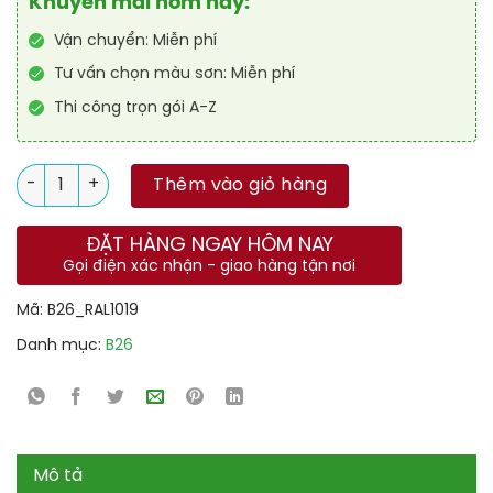
Khuyến mãi hôm nay:
Vận chuyển: Miễn phí
Tư vấn chọn màu sơn: Miễn phí
Thi công trọn gói A-Z
Số lượng
Thêm vào giỏ hàng
ĐẶT HÀNG NGAY HÔM NAY
Gọi điện xác nhận - giao hàng tận nơi
Mã:
B26_RAL1019
Danh mục:
B26
Mô tả