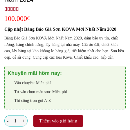
5.00
1
trên 5
100.000
₫
dựa trên
đánh giá
Cập nhật Bảng Báo Giá Sơn KOVA Mới Nhất Năm 2020
Bảng Báo Giá Sơn KOVA Mới Nhất Năm 2020, đảm bảo uy tín, chất
lượng, hàng chính hãng, lấy hàng tại nhà máy.
Giá
ưu đãi, chiết khấu
cao, lấy hàng tại kho không lo hàng giả, tiết kiệm nhất cho bạn.
Sơn
bền
đẹp, dễ sử dụng. Cung cấp các loại
Kova
. Chiết khấu cao, hấp dẫn.
Khuyến mãi hôm nay:
Vận chuyển: Miễn phí
Tư vấn chọn màu sơn: Miễn phí
Thi công trọn gói A-Z
Số lượng
Thêm vào giỏ hàng