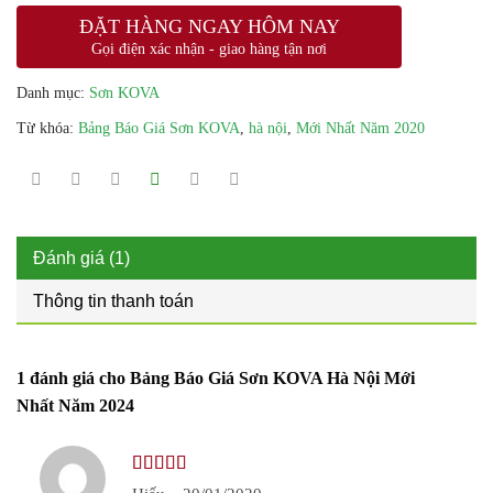
ĐẶT HÀNG NGAY HÔM NAY
Gọi điện xác nhận - giao hàng tận nơi
Danh mục:
Sơn KOVA
Từ khóa:
Bảng Báo Giá Sơn KOVA
,
hà nội
,
Mới Nhất Năm 2020
Đánh giá (1)
Thông tin thanh toán
1 đánh giá cho
Bảng Báo Giá Sơn KOVA Hà Nội Mới
Nhất Năm 2024
Được xếp