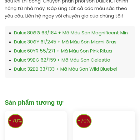
sau khi thi công. Chuyên phân phối sơn Dulux ICI chính
hãng từ nhà máy. Đáp ứng tất cả các màu sắc theo
yêu cầu. Liên hệ ngay với chuyên gia của chúng tôi!
Dulux 80GG 63/184 + Mã Màu Sơn Magnificent Min
Dulux 30GY 61/245 + Mã Màu Sơn Miami Gras
Dulux 60YR 55/271 + Mã Màu Sơn Pink Ritua
Dulux 99BG 62/159 + Mã Màu Sơn Celestia
Dulux 32BB 33/133 + Mã Màu Sơn Wild Bluebel
Sản phẩm tương tự
-70%
-70%