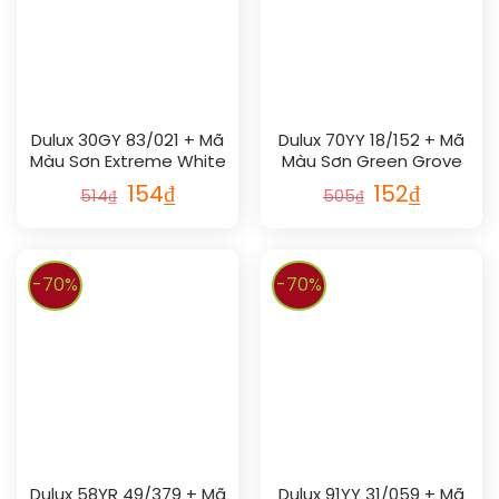
Dulux 30GY 83/021 + Mã
Dulux 70YY 18/152 + Mã
Màu Sơn Extreme White
Màu Sơn Green Grove
154
₫
152
₫
514
₫
505
₫
-70%
-70%
Dulux 58YR 49/379 + Mã
Dulux 91YY 31/059 + Mã