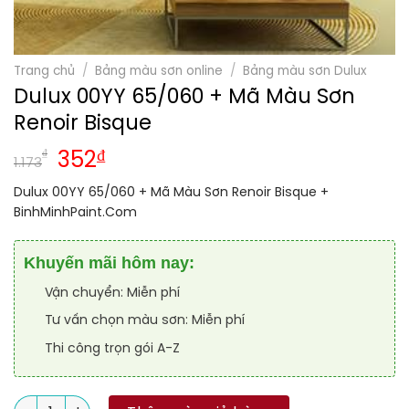
Trang chủ
/
Bảng màu sơn online
/
Bảng màu sơn Dulux
Dulux 00YY 65/060 + Mã Màu Sơn
Renoir Bisque
₫
₫
352
1.173
Dulux 00YY 65/060 + Mã Màu Sơn Renoir Bisque +
BinhMinhPaint.Com
Khuyến mãi hôm nay:
Vận chuyển: Miễn phí
Tư vấn chọn màu sơn: Miễn phí
Thi công trọn gói A-Z
Số lượng