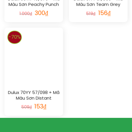
Màu Sơn Peachy Punch
Màu Sơn Team Grey
300
₫
156
₫
1.000
₫
519
₫
-70%
Dulux 70YY 57/098 + Mã
Màu Sơn Distant
Mountain
153
₫
509
₫