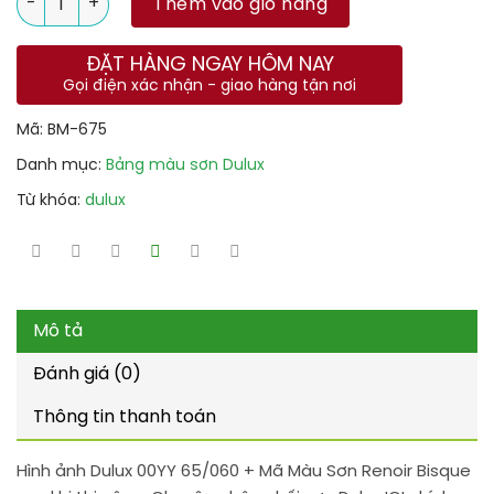
Thêm vào giỏ hàng
ĐẶT HÀNG NGAY HÔM NAY
Gọi điện xác nhận - giao hàng tận nơi
Mã:
BM-675
Danh mục:
Bảng màu sơn Dulux
Từ khóa:
dulux
Mô tả
Đánh giá (0)
Thông tin thanh toán
Hình ảnh Dulux 00YY 65/060 + Mã Màu Sơn Renoir Bisque