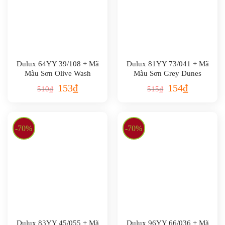
Dulux 64YY 39/108 + Mã
Dulux 81YY 73/041 + Mã
Màu Sơn Olive Wash
Màu Sơn Grey Dunes
153
₫
154
₫
510
₫
515
₫
-70%
-70%
Dulux 83YY 45/055 + Mã
Dulux 96YY 66/036 + Mã