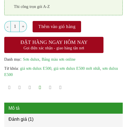
Thi công trọn gói A-Z
Số lượng
Thêm vào giỏ hàng
ĐẶT HÀNG NGAY HÔM NAY
Gọi điện xác nhận - giao hàng tận nơi
Danh mục:
Sơn dulux
,
Bảng màu sơn online
Từ khóa:
giá sơn dulux E500
,
giá sơn dulux E500 mới nhất
,
sơn dulxu
E500
Mô tả
Đánh giá (1)