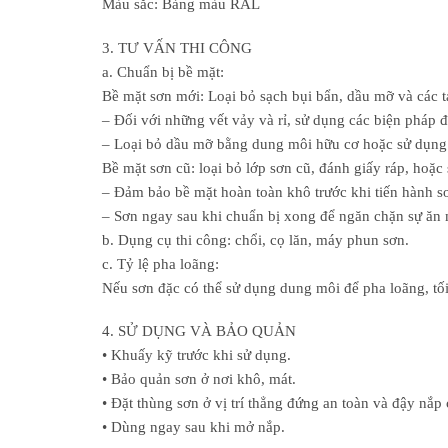
Màu sắc: Bảng màu RAL
3. TƯ VẤN THI CÔNG
a. Chuẩn bị bề mặt:
Bề mặt sơn mới: Loại bỏ sạch bụi bẩn, dầu mỡ và các t
– Đối với những vết vảy và rỉ, sử dụng các biện pháp 
– Loại bỏ dầu mỡ bằng dung môi hữu cơ hoặc sử dụng 
Bề mặt sơn cũ: loại bỏ lớp sơn cũ, đánh giấy ráp, hoặc
– Đảm bảo bề mặt hoàn toàn khô trước khi tiến hành sơ
– Sơn ngay sau khi chuẩn bị xong để ngăn chặn sự ăn 
b. Dụng cụ thi công: chổi, cọ lăn, máy phun sơn.
c. Tỷ lệ pha loãng:
Nếu sơn đặc có thể sử dụng dung môi để pha loãng, tố
4. SỬ DỤNG VÀ BẢO QUẢN
• Khuấy kỹ trước khi sử dụng.
• Bảo quản sơn ở nơi khô, mát.
• Đặt thùng sơn ở vị trí thẳng đứng an toàn và đậy nắp 
• Dùng ngay sau khi mở nắp.