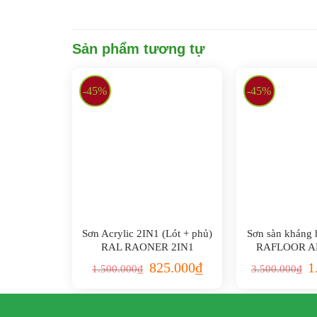
Sản phẩm tương tự
-45%
-45%
Sơn Acrylic 2IN1 (Lót + phủ)
Sơn sàn kháng 
RAL RAONER 2IN1
RAFLOOR A
825.000
₫
1
1.500.000
₫
3.500.000
₫