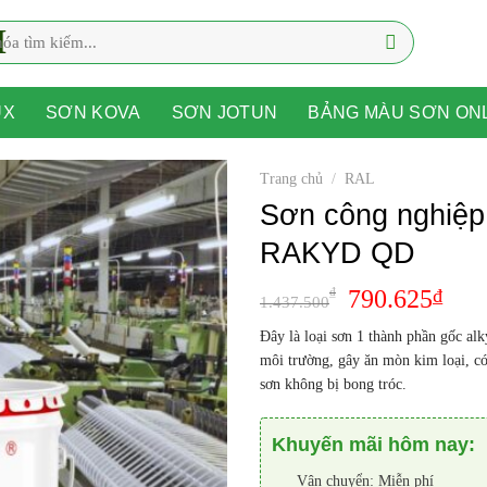
UX
SƠN KOVA
SƠN JOTUN
BẢNG MÀU SƠN ON
Trang chủ
/
RAL
Sơn công nghiệp
RAKYD QD
₫
790.625
₫
1.437.500
Đây là loại sơn 1 thành phần gốc alk
môi trường, gây ăn mòn kim loại, có
sơn không bị bong tróc.
Khuyến mãi hôm nay:
Vận chuyển: Miễn phí