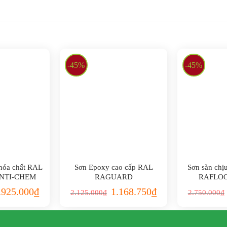
-45%
-45%
hóa chất RAL
Sơn Epoxy cao cấp RAL
Sơn sàn ch
NTI-CHEM
RAGUARD
RAFLO
.925.000
₫
1.168.750
₫
2.125.000
₫
2.750.000
₫