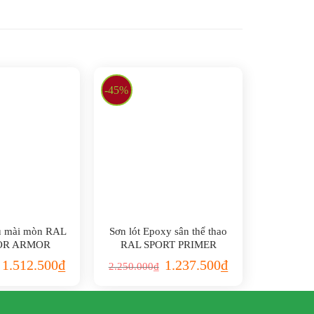
-45%
ịu mài mòn RAL
Sơn lót Epoxy sân thể thao
OR ARMOR
RAL SPORT PRIMER
1.512.500
₫
1.237.500
₫
2.250.000
₫