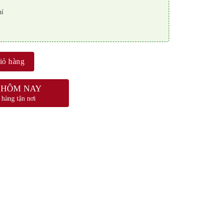
hí
iỏ hàng
 HÔM NAY
 hàng tận nơi