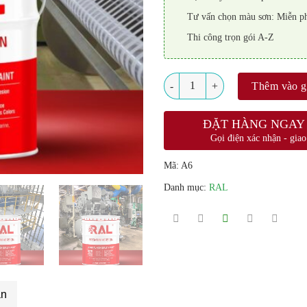
Tư vấn chọn màu sơn: Miễn p
Thi công trọn gói A-Z
Số lượng
Thêm vào g
ĐẶT HÀNG NGAY
Gọi điện xác nhận - giao
Mã:
A6
Danh mục:
RAL
án