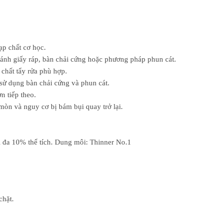
ạp chất cơ học.
đánh giấy ráp, bàn chải cứng hoặc phương pháp phun cát.
chất tẩy rửa phù hợp.
 sử dụng bàn chải cứng và phun cát.
n tiếp theo.
mòn và nguy cơ bị bám bụi quay trở lại.
i đa 10% thể tích. Dung môi: Thinner No.1
chặt.